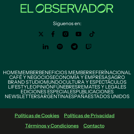
Siguenos en:
HOME
MEMBER
BENEFICIOS MEMBER
REFERÍ
NACIONAL
CAFÉ Y NEGOCIOS
ECONOMÍA Y EMPRESAS
AGRO
BRAND STUDIO
MUNDO
CULTURA Y ESPECTÁCULOS
LIFESTYLE
OPINIÓN
FÚNEBRES
REMATES Y LEGALES
EDICIONES ESPECIALES
PUBLICACIONES
NEWSLETTERS
ARGENTINA
ESPAÑA
ESTADOS UNIDOS
Políticas de Cookies
Políticas de Privacidad
Términos y Condiciones
Contacto