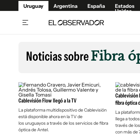
Uruguay
Argentina
España
Estados
Unidos
Home
Lifestyl
Member
Opinió
Noticias sobre
Fibra ó
Beneficios Member
Fúnebr
Referí
Remates
11°C
Sábado:
Ahora en:
Montevideo
Nacional
Mín
7°
Máx
Edicion
11°
Cielo Claro
Café y Negocios
Publica
Economía y Empresas
Cablevisión F
Newslet
Cablevisión Flow llegó a la TV
fibra óptica 
Agro
Argent
La plataforma multidispositivo de Cablevisión
La plataform
Brand Studio
España
está disponible ahora en la TV de
llega a todos
los uruguayos a través de los servicios de fibra
Mundo
Estados
través de los
óptica de Antel.
con más de 
Cultura y Espectáculos