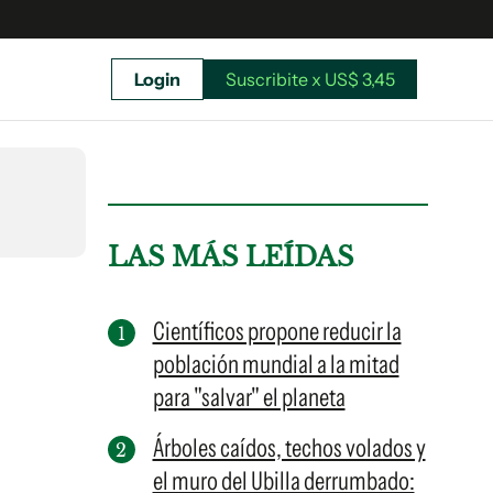
Login
Suscribite x US$ 3,45
uscríbete ahora a El Observador y elegí hasta
donde llegar.
LAS MÁS LEÍDAS
Científicos propone reducir la
población mundial a la mitad
para "salvar" el planeta
Árboles caídos, techos volados y
el muro del Ubilla derrumbado:
Suscribite x US$ 3,45