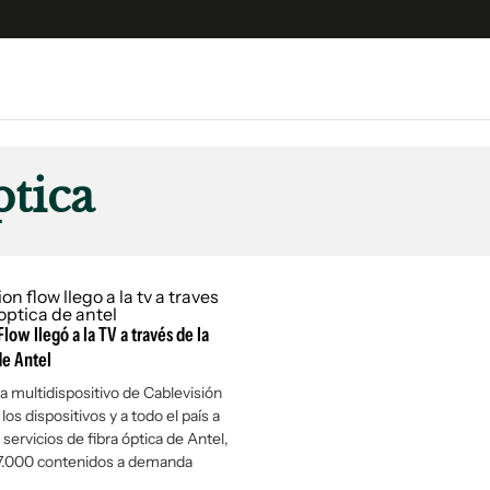
e
S
n
ptica
es
Siguenos en:
 y Legales
es especiales
ciones
low llegó a la TV a través de la
ters
de Antel
ina
a multidispositivo de Cablevisión
 los dispositivos y a todo el país a
 Unidos
 servicios de fibra óptica de Antel,
7.000 contenidos a demanda