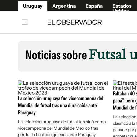
Uruguay
Argentina
España
Estados
Unidos
Home
Lifestyl
Member
Opinió
Noticias sobre
Futsal 
Beneficios Member
Fúnebr
Referí
Remates
10°C
Sábado:
Ahora en:
Montevideo
Nacional
Mín
7°
Máx
Edicion
11°
Cielo Claro
Café y Negocios
Publica
Economía y Empresas
Faltaban 40
Newslet
La selección uruguaya fue vicecampeona del
papá”, pero g
Agro
Argent
Mundial de futsal tras una dura caída ante
Mundial de f
Paraguay
Brand Studio
España
La selección
Mundo
Estados
La selección uruguaya de futsal terminó como
clasificó a l
vicecampeona del Mundial de México tras
ganarle por 
Cultura y Espectáculos
perder la final con goleada ante Paraguay
empatar cua