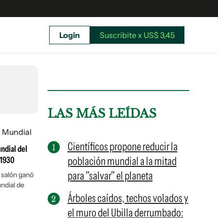
Login
Suscribite x US$ 3,45
uscríbete ahora a El Observador y elegí hasta
donde llegar.
LAS MÁS LEÍDAS
Científicos propone reducir la
ndial del
población mundial a la mitad
 1930
para "salvar" el planeta
 salón ganó
ndial de
Árboles caídos, techos volados y
el muro del Ubilla derrumbado:
Suscribite x US$ 3,45