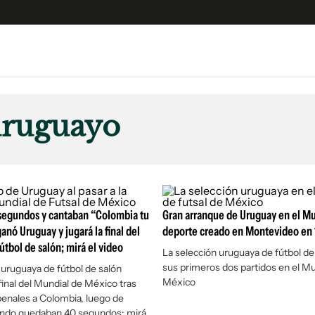
e
S
n
uruguayo
es
Siguenos en:
 y Legales
es especiales
ciones
 segundos y cantaban “Colombia tu
ters
Gran arranque de Uruguay en el Mu
anó Uruguay y jugará la final del
deporte creado en Montevideo en
ina
útbol de salón; mirá el video
La selección uruguaya de fútbol de
sus primeros dos partidos en el Mu
 uruguaya de fútbol de salón
 Unidos
México
a final del Mundial de México tras
penales a Colombia, luego de
ndo quedaban 40 segundos; mirá