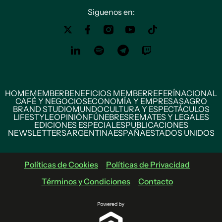
Siguenos en:
HOME
MEMBER
BENEFICIOS MEMBER
REFERÍ
NACIONAL
CAFÉ Y NEGOCIOS
ECONOMÍA Y EMPRESAS
AGRO
BRAND STUDIO
MUNDO
CULTURA Y ESPECTÁCULOS
LIFESTYLE
OPINIÓN
FÚNEBRES
REMATES Y LEGALES
EDICIONES ESPECIALES
PUBLICACIONES
NEWSLETTERS
ARGENTINA
ESPAÑA
ESTADOS UNIDOS
Políticas de Cookies
Políticas de Privacidad
Términos y Condiciones
Contacto