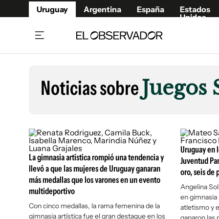
Uruguay
Argentina
España
Estados
Unidos
Home
Lifestyl
Member
Opinió
Noticias sobre
Juegos
Beneficios Member
Fúnebr
Referí
Remates
9°C
Domingo:
Ahora en:
Montevideo
Nacional
Mín
9°
Máx
11°
Edicion
Nubes
Café y Negocios
Publica
Economía y Empresas
Uruguay en l
Newslet
La gimnasia artística rompió una tendencia y
Juventud Pa
Agro
Argent
llevó a que las mujeres de Uruguay ganaran
oro, seis de 
más medallas que los varones en un evento
Brand Studio
España
Angelina Sol
multideportivo
Mundo
Estados
en gimnasia 
Con cinco medallas, la rama femenina de la
atletismo y 
Cultura y Espectáculos
gimnasia artística fue el gran destaque en los
ganaron las 