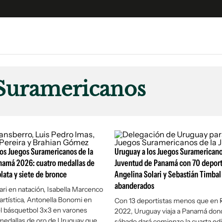
e
S
n
 Suramericanos
es
Siguenos en:
 y Legales
es especiales
ciones
os Juegos Suramericanos de la
ters
Uruguay a los Juegos Suramericano
namá 2026: cuatro medallas de
Juventud de Panamá con 70 deporti
ina
plata y siete de bronce
Angelina Solari y Sebastián Timbal
abanderados
ari en natación, Isabella Marcenco
 Unidos
artística, Antonella Bonomi en
Con 13 deportistas menos que en 
el básquetbol 3x3 en varones
2022, Uruguay viaja a Panamá don
medallas de oro de Uruguay que
sábado dará comienzo la cuarta edi