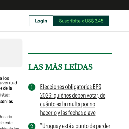
Login
Suscribite x US$ 3,45
uscríbete ahora a El Observador y elegí hasta
donde llegar.
LAS MÁS LEÍDAS
Elecciones obligatorias BPS
s de la
2026: quiénes deben votar, de
stas;
 son los
cuánto es la multa por no
hacerlo y las fechas clave
Rosario
de este
"Uruguay está a punto de perder
Suscribite x US$ 3,45
ción de los