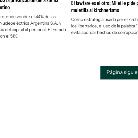
za la privatización del sistema
El lawfare es el otro: Milei le pide
ntino
muletilla al kirchnerismo
 pretende vender el 44% de las
Como estrategia usada por el kirc
Nucleoeléctrica Argentina S.A. y
los libertarios, el uso de la palabra 
% del capital al personal. El Estado
evita abordar hechos de corrupción
on el 51%.
Página sigui