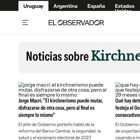
Uruguay
Argentina
España
Estados
Unidos
Home
Lifestyl
Member
Opinió
Noticias sobre
Kirchn
Beneficios Member
Fúnebr
Referí
Remates
11°C
Viernes:
Ahora en:
Montevideo
Nacional
Mín
8°
Máx
12°
Edicion
Nubes
Café y Negocios
Publica
Economía y Empresas
Newslet
Jorge Macri: "El kirchnerismo puede mutar,
Qué hay det
Agro
Argent
disfrazarse de otra cosa, pero al final es
festeja el G
siempre lo mismo"
Brand Studio
consecutivo
España
Mundo
Estados
El jefe de Gobierno porteño habló de la
El Gobierno 
reforma del Banco Central, la seguridad, la
de exportaci
Cultura y Espectáculos
salud y el escenario electoral de 2027.
cayendo e in