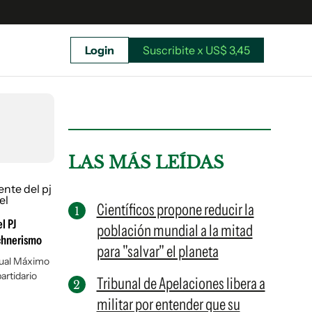
Login
Suscribite x US$ 3,45
uscríbete ahora a El Observador y elegí hasta
donde llegar.
LAS MÁS LEÍDAS
Científicos propone reducir la
l PJ
población mundial a la mitad
rchnerismo
para "salvar" el planeta
 cual Máximo
artidario
Tribunal de Apelaciones libera a
militar por entender que su
Suscribite x US$ 3,45