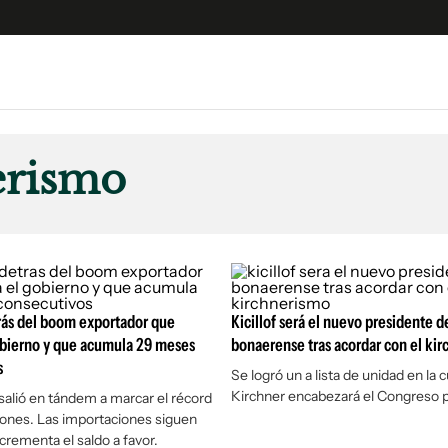
e
S
n
erismo
es
Siguenos en:
 y Legales
es especiales
ciones
ters
rás del boom exportador que
Kicillof será el nuevo presidente de
ina
obierno y que acumula 29 meses
bonaerense tras acordar con el ki
s
Se logró un a lista de unidad en la
Kirchner encabezará el Congreso p
 Unidos
salió en tándem a marcar el récord
ones. Las importaciones siguen
crementa el saldo a favor.