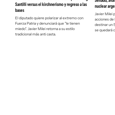
Senado, avan
Santilli versus el kirchnerismo y regreso a las
nuclear arge
bases
Javier Milei
El diputado quiere polarizar al extremo con
acciones de 
Fuerza Patria y denunciará que "le tienen
destinar un 5
miedo". Javier Milei retorna a su estilo
se quedará c
tradicional más anti casta.