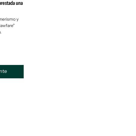
 prestada una
hnerismo y
"lawfare"
.
ente