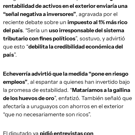
rentabilidad de activos en el exterior enviaría una
“señal negativa a inversores”
, agravada por el
reciente debate sobre un
impuesto al 1% más rico
del país
. “Sería un
uso irresponsable del sistema
tributario con fines políticos
”, sostuvo, y advirtió
que esto “
debilita la credibilidad económica del
país
”.
Echeverría advirtió que la medida “pone en riesgo
empleos”
, al espantar a quienes han invertido bajo
la promesa de estabilidad. “
Mataríamos a la gallina
de los huevos de oro
”, enfatizó. También señaló que
afectaría a uruguayos con ahorros en el exterior
“que no necesariamente son ricos”.
El diputado ya
pidió entrevistas con