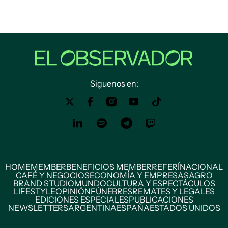
Siguenos en:
HOME
MEMBER
BENEFICIOS MEMBER
REFERÍ
NACIONAL
CAFÉ Y NEGOCIOS
ECONOMÍA Y EMPRESAS
AGRO
BRAND STUDIO
MUNDO
CULTURA Y ESPECTÁCULOS
LIFESTYLE
OPINIÓN
FÚNEBRES
REMATES Y LEGALES
EDICIONES ESPECIALES
PUBLICACIONES
NEWSLETTERS
ARGENTINA
ESPAÑA
ESTADOS UNIDOS