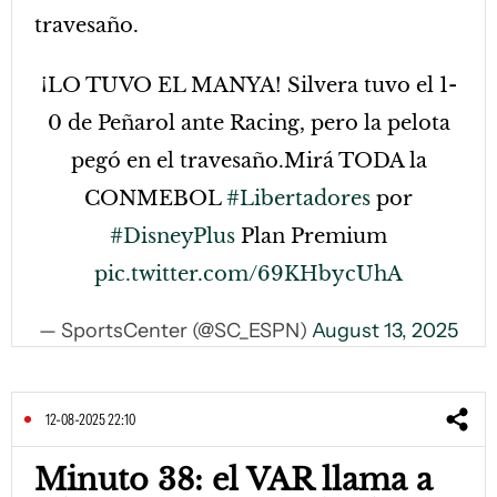
travesaño.
¡LO TUVO EL MANYA! Silvera tuvo el 1-
0 de Peñarol ante Racing, pero la pelota
pegó en el travesaño.Mirá TODA la
CONMEBOL
#Libertadores
por
#DisneyPlus
Plan Premium
pic.twitter.com/69KHbycUhA
— SportsCenter (@SC_ESPN)
August 13, 2025
12-08-2025 22:10
Minuto 38: el VAR llama a