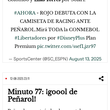
#AHORA
- ROJO DEBUTA CON LA
CAMISETA DE RACING ANTE
PEÑAROL.Mirá TODA la CONMEBOL
#Libertadores
por
#DisneyPlus
Plan
Premium
pic.twitter.com/ssefLjzr97
— SportsCenter (@SC_ESPN)
August 13, 2025
12-08-2025 23:11
Minuto 77: ¡goool de
Peñarol!