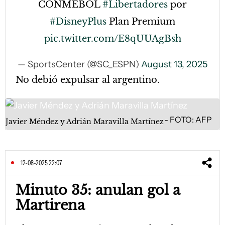
CONMEBOL
#Libertadores
por
#DisneyPlus
Plan Premium
pic.twitter.com/E8qUUAgBsh
— SportsCenter (@SC_ESPN)
August 13, 2025
No debió expulsar al argentino.
FOTO: AFP
Javier Méndez y Adrián Maravilla Martínez
12-08-2025 22:07
Minuto 35: anulan gol a
Martirena