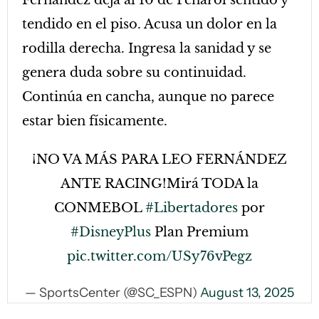
Fernández deja al 10 de Peñarol sentido y
tendido en el piso. Acusa un dolor en la
rodilla derecha. Ingresa la sanidad y se
genera duda sobre su continuidad.
Continúa en cancha, aunque no parece
estar bien físicamente.
¡NO VA MÁS PARA LEO FERNÁNDEZ
ANTE RACING!Mirá TODA la
CONMEBOL
#Libertadores
por
#DisneyPlus
Plan Premium
pic.twitter.com/USy76vPegz
— SportsCenter (@SC_ESPN)
August 13, 2025