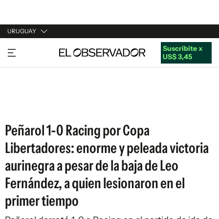
URUGUAY
Suscribite x
URUGUAY
US$ 3,45
ARGENTINA
ESPAÑA
ESTADOS UNIDOS
Peñarol 1-0 Racing por Copa
Libertadores: enorme y peleada victoria
aurinegra a pesar de la baja de Leo
Fernández, a quien lesionaron en el
primer tiempo