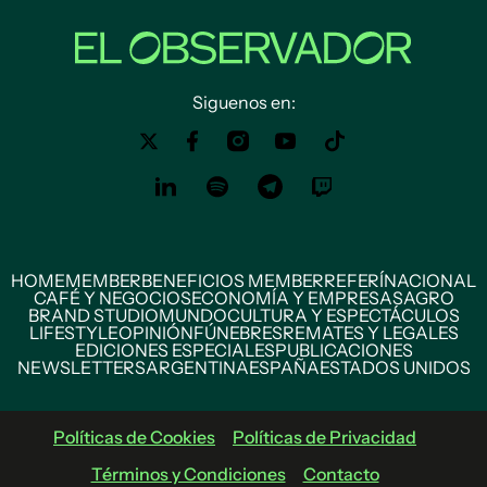
Siguenos en:
HOME
MEMBER
BENEFICIOS MEMBER
REFERÍ
NACIONAL
CAFÉ Y NEGOCIOS
ECONOMÍA Y EMPRESAS
AGRO
BRAND STUDIO
MUNDO
CULTURA Y ESPECTÁCULOS
LIFESTYLE
OPINIÓN
FÚNEBRES
REMATES Y LEGALES
EDICIONES ESPECIALES
PUBLICACIONES
NEWSLETTERS
ARGENTINA
ESPAÑA
ESTADOS UNIDOS
Políticas de Cookies
Políticas de Privacidad
Términos y Condiciones
Contacto