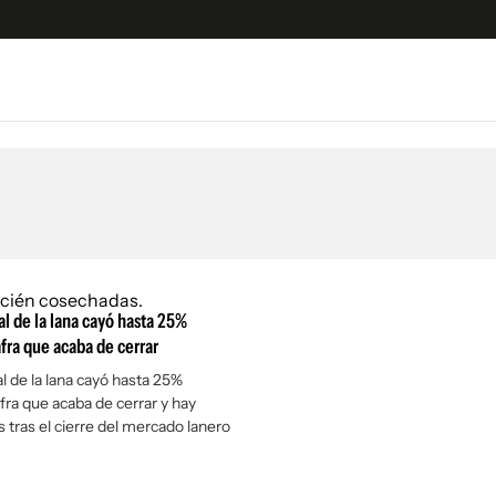
e
S
n
es
Siguenos en:
 y Legales
es especiales
ciones
al de la lana cayó hasta 25%
ters
afra que acaba de cerrar
ina
al de la lana cayó hasta 25%
afra que acaba de cerrar y hay
 tras el cierre del mercado lanero
 Unidos