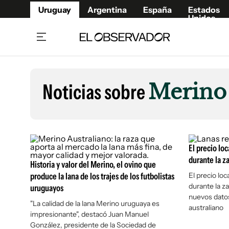
Uruguay
Argentina
España
Estados
Unidos
Home
Lifestyl
Member
Opinió
Noticias sobre
Merino
Beneficios Member
Fúnebr
Referí
Remates
12°C
Domingo:
Ahora en:
Montevideo
Nacional
Mín
10°
Máx
13°
Edicion
Nubes
Café y Negocios
Publica
El precio loc
Economía y Empresas
Newslet
durante la z
Historia y valor del Merino, el ovino que
Agro
Argent
produce la lana de los trajes de los futbolistas
El precio loc
durante la z
uruguayos
Brand Studio
España
nuevos datos
Mundo
Estados
"La calidad de la lana Merino uruguaya es
australiano
impresionante", destacó Juan Manuel
Cultura y Espectáculos
González, presidente de la Sociedad de