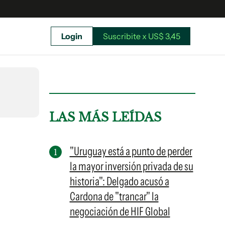
Login
Suscribite x US$ 3,45
uscríbete ahora a El Observador y elegí hasta
donde llegar.
LAS MÁS LEÍDAS
"Uruguay está a punto de perder
la mayor inversión privada de su
historia": Delgado acusó a
Cardona de "trancar" la
negociación de HIF Global
Suscribite x US$ 3,45