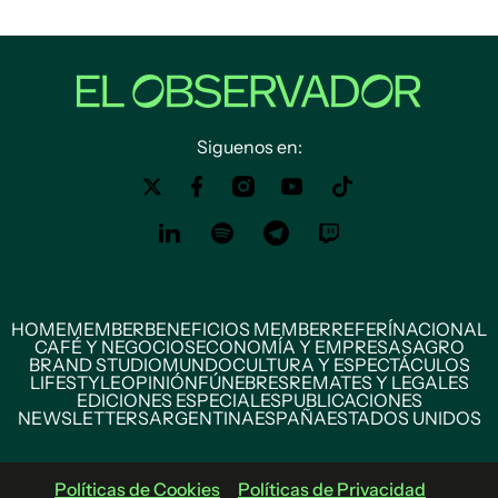
Siguenos en:
HOME
MEMBER
BENEFICIOS MEMBER
REFERÍ
NACIONAL
CAFÉ Y NEGOCIOS
ECONOMÍA Y EMPRESAS
AGRO
BRAND STUDIO
MUNDO
CULTURA Y ESPECTÁCULOS
LIFESTYLE
OPINIÓN
FÚNEBRES
REMATES Y LEGALES
EDICIONES ESPECIALES
PUBLICACIONES
NEWSLETTERS
ARGENTINA
ESPAÑA
ESTADOS UNIDOS
Políticas de Cookies
Políticas de Privacidad