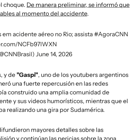
el choque.
De manera preliminar, se informó que
orables al momento del accidente
.
 em acidente aéreo no Rio; assista
#AgoraCNN
tter.com/NCFb97IWXN
(@CNNBrasil)
June 14, 2026
s, y de
"Gaspi"
, uno de los youtubers argentinos
eró una fuerte repercusión en las redes
abía construido una amplia comunidad de
rente y sus videos humorísticos, mientras que el
a realizando una gira por Sudamérica.
difundieron mayores detalles sobre las
isión y continúan las pericias sobre la zona.