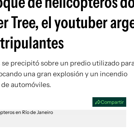
choque de helicópteros 
Si
er Tree, el youtuber arg
 tripulantes
 se precipitó sobre un predio utilizado par
vocando una gran explosión y un incendio
 de automóviles.
Compartir