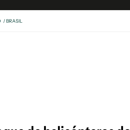
D
/ BRASIL
es
Edición Digital
S
rvador Radio
y
 Unidos