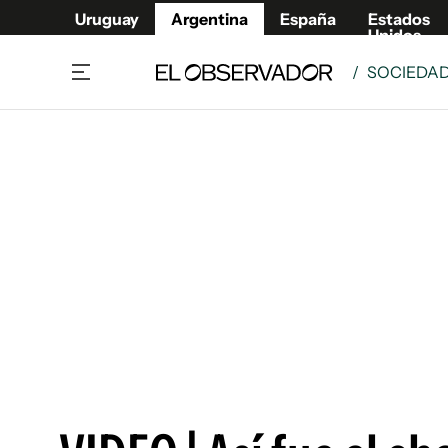
Uruguay
Argentina
España
Estados
Unidos
/
SOCIEDA
Home
Deport
Política
El Obse
Economía y negocios
Urugua
Zoom
España
Sociedad
Estados
Espectáculos