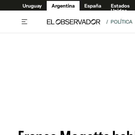
Uruguay
Argentina
España
Estados
Unidos
/
POLÍTICA
Home
Deport
Política
El Obse
Economía y negocios
Urugua
Zoom
España
Sociedad
Estados
Espectáculos