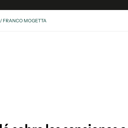
/ FRANCO MOGETTA
es
Edición Digital
S
rvador Radio
y
 Unidos