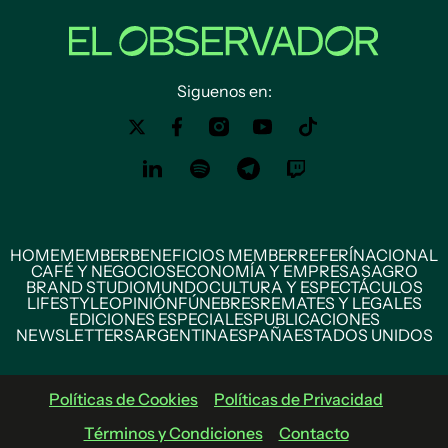
Siguenos en:
HOME
MEMBER
BENEFICIOS MEMBER
REFERÍ
NACIONAL
CAFÉ Y NEGOCIOS
ECONOMÍA Y EMPRESAS
AGRO
BRAND STUDIO
MUNDO
CULTURA Y ESPECTÁCULOS
LIFESTYLE
OPINIÓN
FÚNEBRES
REMATES Y LEGALES
EDICIONES ESPECIALES
PUBLICACIONES
NEWSLETTERS
ARGENTINA
ESPAÑA
ESTADOS UNIDOS
Políticas de Cookies
Políticas de Privacidad
Términos y Condiciones
Contacto