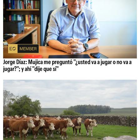
Jorge Díaz: Mujica me preguntó "¿usted va a jugar o no va a
jugar?"; y ahí "dije que sí"