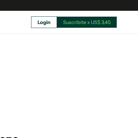
Login
Suscribite x US$ 3,45
uscríbete ahora a El Observador y elegí hasta
donde llegar.
Suscribite x US$ 3,45