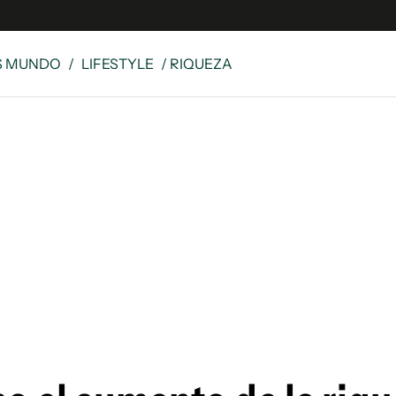
S MUNDO
/
LIFESTYLE
/ RIQUEZA
e
S
n
es
Siguenos en:
 y Legales
es especiales
ciones
ters
ina
 Unidos