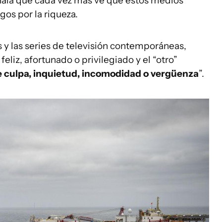
señala que cada vez más ve que estos medios
gos por la riqueza.
las y las series de televisión contemporáneas,
feliz, afortunado o privilegiado y el “otro”
 culpa, inquietud, incomodidad o vergüenza
”.