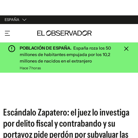
ESPAÑA
URUGUAY
ARGENTINA
POBLACIÓN DE ESPAÑA.
España roza los 50
ESPAÑA
millones de habitantes empujada por los 10,2
millones de nacidos en el extranjero
ESTADOS UNIDOS
Hace 7 horas
Escándalo Zapatero: el juez lo investiga
por delito fiscal y contrabando y su
portavoz pide perdón por subvaluar las