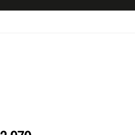
uscríbete ahora a El Observador y elegí hasta
donde llegar.