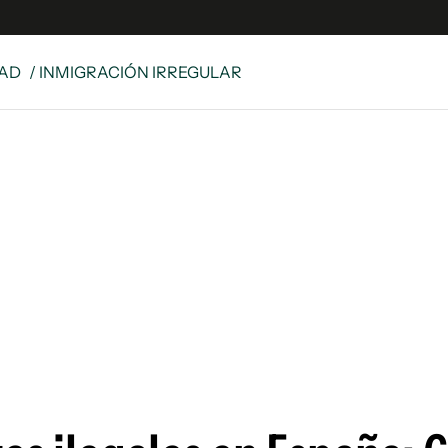
DAD
/ INMIGRACIÓN IRREGULAR
s
S
 Global
ave
y
ina
 Unidos