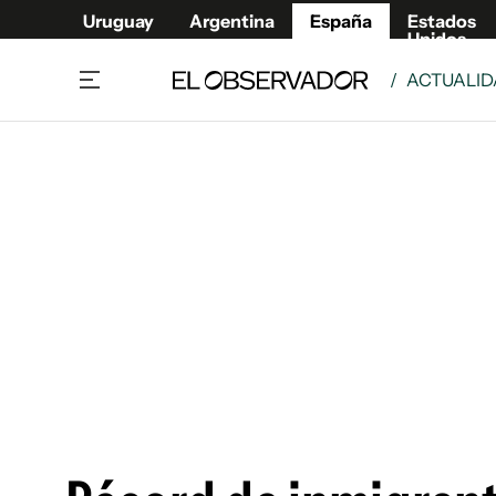
Uruguay
Argentina
España
Estados
Unidos
/
ACTUALI
Actualidad
Mirada
Economía y Finanzas
Impacto
Sucede
Data Cl
Relax
Urugua
Cine, series y música
Argent
Madrid & Comunidad
Estados
Pequeños Placeres