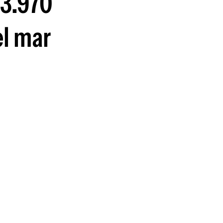
63.970
guenos en:
el mar