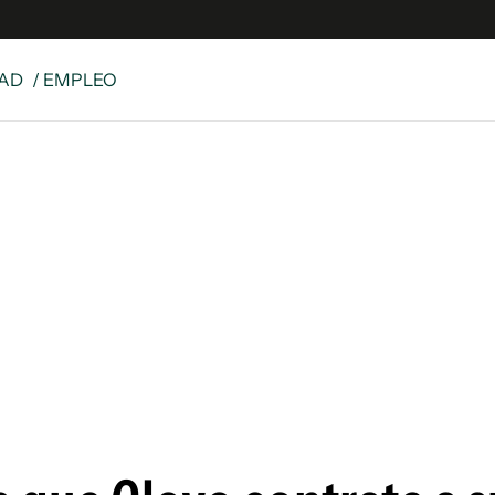
DAD
/ EMPLEO
s
S
 Global
ave
y
ina
 Unidos