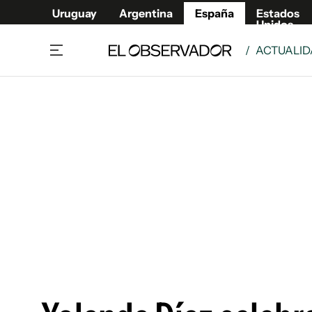
Uruguay
Argentina
España
Estados
Unidos
/
ACTUALI
Actualidad
Mirada
Economía y Finanzas
Impacto
Sucede
Data Cl
Relax
Urugua
Cine, series y música
Argent
Madrid & Comunidad
Estados
Pequeños Placeres