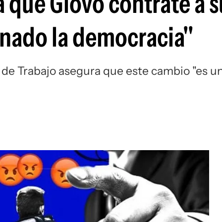
 que Glovo contrate a s
Si
anado la democracia"
 de Trabajo asegura que este cambio "es u