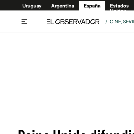
Uruguay
Argentina
España
Estados
Unidos
/
CINE, SER
Actualidad
Mirada
Economía y Finanzas
Impacto
Sucede
Data Cl
Relax
Urugua
Cine, series y música
Argent
Madrid & Comunidad
Estados
Pequeños Placeres