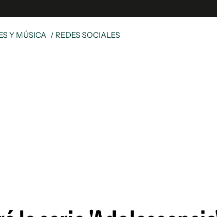
IES Y MÚSICA
/ REDES SOCIALES
s
S
 Global
ave
y
ina
 Unidos