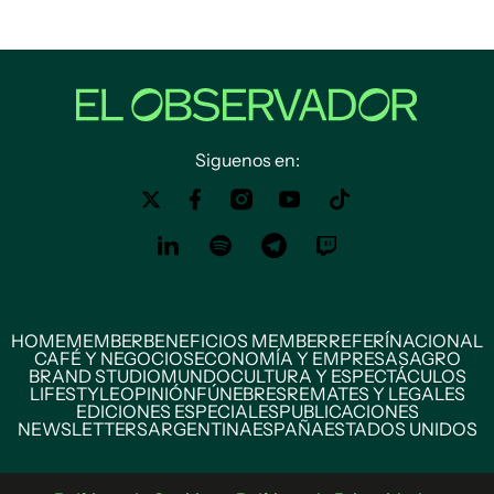
Siguenos en:
HOME
MEMBER
BENEFICIOS MEMBER
REFERÍ
NACIONAL
CAFÉ Y NEGOCIOS
ECONOMÍA Y EMPRESAS
AGRO
BRAND STUDIO
MUNDO
CULTURA Y ESPECTÁCULOS
LIFESTYLE
OPINIÓN
FÚNEBRES
REMATES Y LEGALES
EDICIONES ESPECIALES
PUBLICACIONES
NEWSLETTERS
ARGENTINA
ESPAÑA
ESTADOS UNIDOS