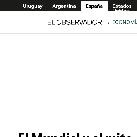
Uruguay
Argentina
España
Estados
Unidos
/
ECONOMÍA
Actualidad
Mirada
Economía y Finanzas
Impacto
Sucede
Data Cl
Relax
Urugua
Cine, series y música
Argent
Madrid & Comunidad
Estados
Pequeños Placeres