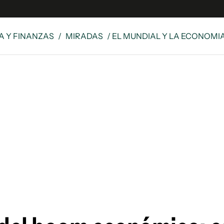
 Y FINANZAS
/
MIRADAS
/ EL MUNDIAL Y LA ECONOMI
s
S
 Global
ave
y
ina
 Unidos