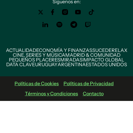
Siguenos en:
ACTUALIDAD
ECONOMÍA Y FINANZAS
SUCEDE
RELAX
CINE, SERIES Y MÚSICA
MADRID & COMUNIDAD
PEQUEÑOS PLACERES
MIRADAS
IMPACTO GLOBAL
DATA CLAVE
URUGUAY
ARGENTINA
ESTADOS UNIDOS
Políticas de Cookies
Políticas de Privacidad
Términos y Condiciones
Contacto