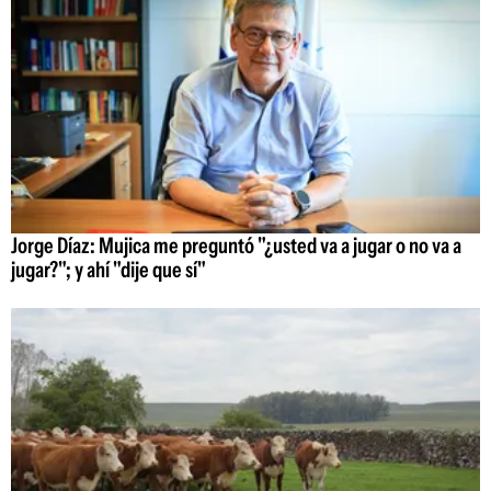
Jorge Díaz: Mujica me preguntó "¿usted va a jugar o no va a
jugar?"; y ahí "dije que sí"