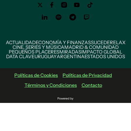
ACTUALIDAD
ECONOMÍA Y FINANZAS
SUCEDE
RELAX
CINE, SERIES Y MÚSICA
MADRID & COMUNIDAD
PEQUEÑOS PLACERES
MIRADAS
IMPACTO GLOBAL
DATA CLAVE
URUGUAY
ARGENTINA
ESTADOS UNIDOS
Políticas de Cookies
Políticas de Privacidad
Términos y Condiciones
Contacto