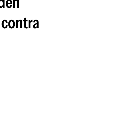
rden
guenos en:
 contra