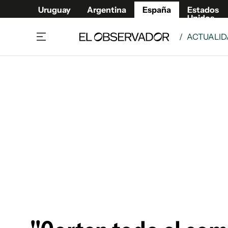
Uruguay
Argentina
España
Estados
Unidos
/
ACTUALI
Actualidad
Mirada
Economía y Finanzas
Impacto
Sucede
Data Cl
Relax
Urugua
Cine, series y música
Argent
Madrid & Comunidad
Estados
Pequeños Placeres