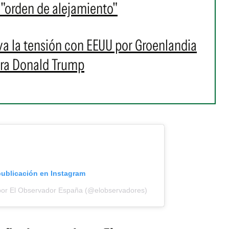
 "orden de alejamiento"
iva la tensión con EEUU por Groenlandia
tra Donald Trump
publicación en Instagram
por El Observador España (@elobservadores)