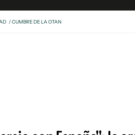
DAD
/ CUMBRE DE LA OTAN
s
S
 Global
ave
y
ina
 Unidos