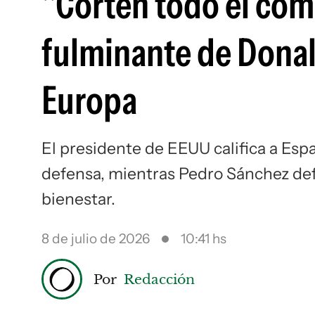
"Corten todo el com
fulminante de Donal
Europa
El presidente de EEUU califica a Espa
defensa, mientras Pedro Sánchez defi
bienestar.
8 de julio de 2026
10:41 hs
Por
Redacción