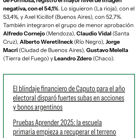
de Formosa, registró el mayor nivel de imagen
negativa, con el 54,1%
. Lo siguieron (La rioja), con el
53,4%, y Axel Kicillof (Buenos Aires), con 52,7%.
También integraron el grupo de menor aprobación
Alfredo Cornejo
(Mendoza),
Claudio Vidal
(Santa
Cruz),
Alberto Weretilneck
(Río Negro),
Jorge
Macri
(Ciudad de Buenos Aires),
Gustavo Melella
(Tierra del Fuego) y
Leandro Zdero
(Chaco).
El blindaje financiero de Caputo para el año
electoral disparó fuertes subas en acciones
y bonos argentinos
Pruebas Aprender 2025: la escuela
primaria empieza a recuperar el terreno