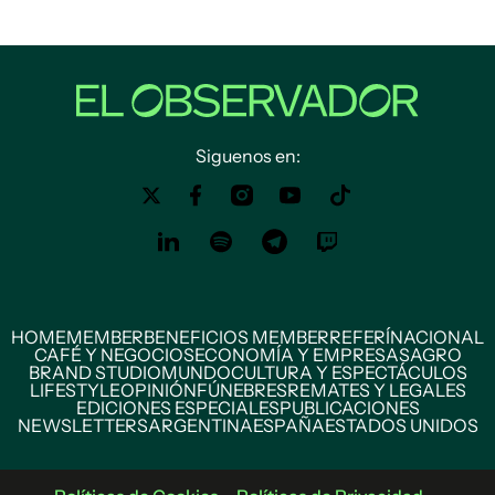
Siguenos en:
HOME
MEMBER
BENEFICIOS MEMBER
REFERÍ
NACIONAL
CAFÉ Y NEGOCIOS
ECONOMÍA Y EMPRESAS
AGRO
BRAND STUDIO
MUNDO
CULTURA Y ESPECTÁCULOS
LIFESTYLE
OPINIÓN
FÚNEBRES
REMATES Y LEGALES
EDICIONES ESPECIALES
PUBLICACIONES
NEWSLETTERS
ARGENTINA
ESPAÑA
ESTADOS UNIDOS