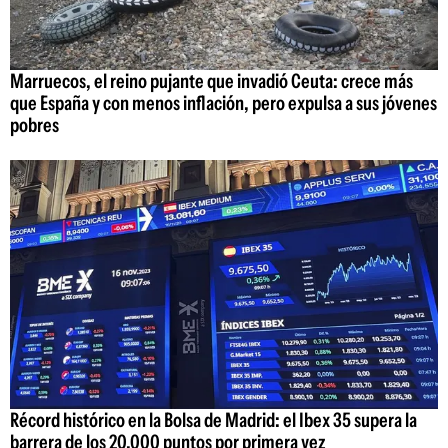
Marruecos, el reino pujante que invadió Ceuta: crece más
que España y con menos inflación, pero expulsa a sus jóvenes
pobres
Récord histórico en la Bolsa de Madrid: el Ibex 35 supera la
barrera de los 20.000 puntos por primera vez