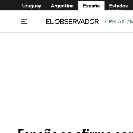
Uruguay
Argentina
España
Estados
Unidos
/
RELAX
/ 
Actualidad
Mirada
Economía y Finanzas
Impacto
Sucede
Data Cl
Relax
Urugua
Cine, series y música
Argent
Madrid & Comunidad
Estados
Pequeños Placeres