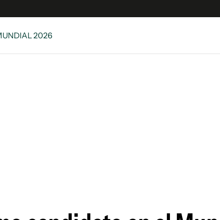
MUNDIAL 2026
s
S
 Global
ave
y
ina
 Unidos