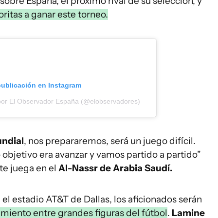
 sobre España, el próximo rival de su selección, y
oritas a ganar este torneo.
publicación en Instagram
por El Observador España (@elobservadores)
undial
, nos prepararemos, será un juego difícil.
 objetivo era avanzar y vamos partido a partido”
te juega en el
Al-Nassr de Arabia Saudí.
 el estadio AT&T de Dallas, los aficionados serán
miento entre grandes figuras del fútbol
.
Lamine