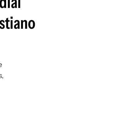
dial
guenos en:
stiano
e
s,