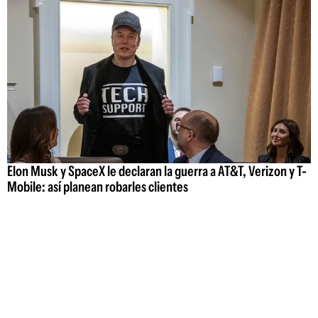
Elon Musk y SpaceX le declaran la guerra a AT&T, Verizon y T-
Mobile: así planean robarles clientes