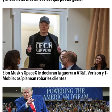
Elon Musk y SpaceX le declaran la guerra a AT&T, Verizon y T-
Mobile: así planean robarles clientes