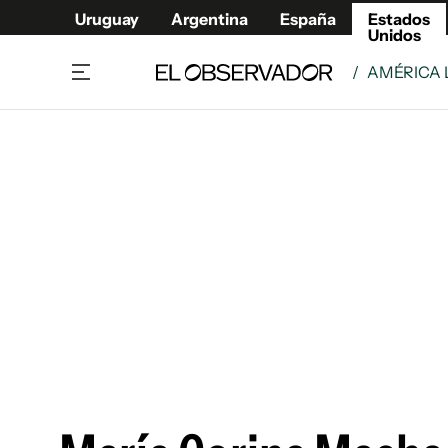
Uruguay
Argentina
España
Estados
Unidos
/
AMÉRICA 
Home
América
Política
Deport
Economía
Urugua
Sociedad
Argent
Inmigración
España