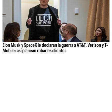
Elon Musk y SpaceX le declaran la guerra a AT&T, Verizon y T-
Mobile: así planean robarles clientes