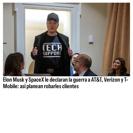
Elon Musk y SpaceX le declaran la guerra a AT&T, Verizon y T-
Mobile: así planean robarles clientes