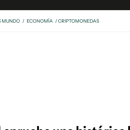
S MUNDO
/
ECONOMÍA
/ CRIPTOMONEDAS
 Latina
S
es
y
ina