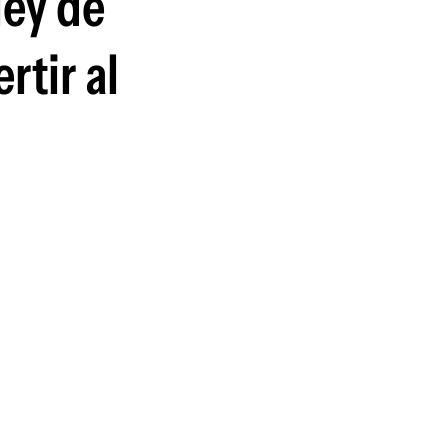
ley de
guenos en:
tir al