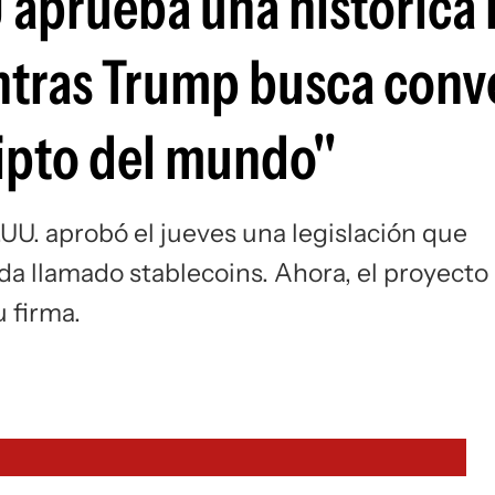
 aprueba una histórica 
Si
ras Trump busca conver
cripto del mundo"
U. aprobó el jueves una legislación que
a llamado stablecoins. Ahora, el proyecto
u firma.