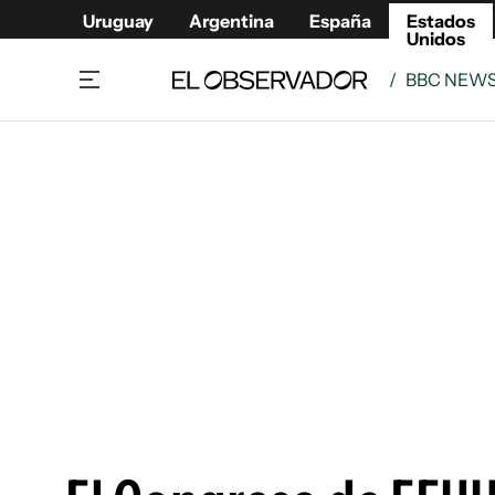
Uruguay
Argentina
España
Estados
Unidos
/
BBC NEW
Home
América
Política
Deport
Economía
Urugua
Sociedad
Argent
Inmigración
España