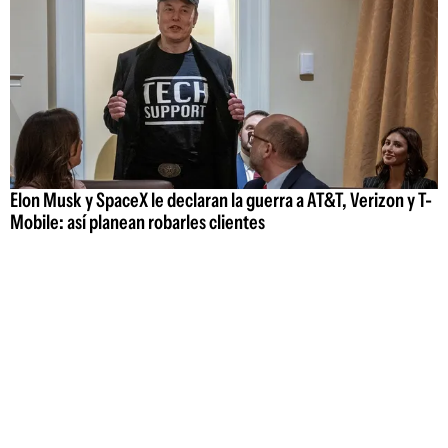
Elon Musk y SpaceX le declaran la guerra a AT&T, Verizon y T-
Mobile: así planean robarles clientes