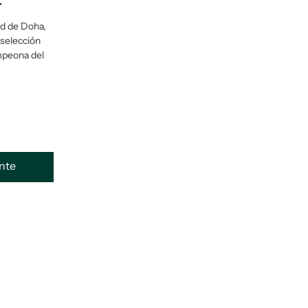
r
dad de Doha,
 selección
mpeona del
ente