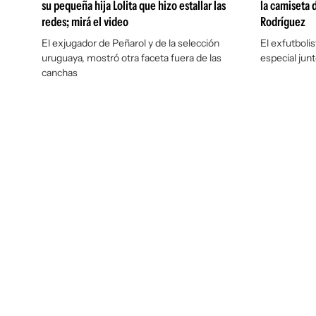
su pequeña hija Lolita que hizo estallar las
la camiseta 
redes; mirá el video
Rodríguez
El exjugador de Peñarol y de la selección
El exfutboli
uruguaya, mostró otra faceta fuera de las
especial jun
canchas