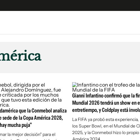
e
S
n
mérica
es
Siguenos en:
 y Legales
es especiales
ciones
ters
Gianni Infantino confirmó que la fin
Mundial 2026 tendrá un show en e
ina
entretiempo, y Coldplay está invo
udamérica que la Conmebol analiza
e sede de la Copa América 2028,
La FIFA ya probó esta experiencia,
 Unidos
"hay mucha puja"
los Super Bowl, en el Mundial de C
2025, y la Conmebol hizo lo propio
ar la mejor decisión" para el
América 2024