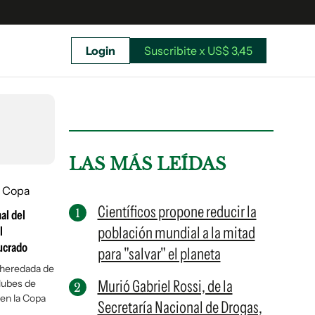
Login
Suscribite x US$ 3,45
uscríbete ahora a El Observador y elegí hasta
donde llegar.
LAS MÁS LEÍDAS
Científicos propone reducir la
al del
población mundial a la mitad
l
lucrado
para "salvar" el planeta
 heredada de
Murió Gabriel Rossi, de la
lubes de
 en la Copa
Secretaría Nacional de Drogas,
Suscribite x US$ 3,45