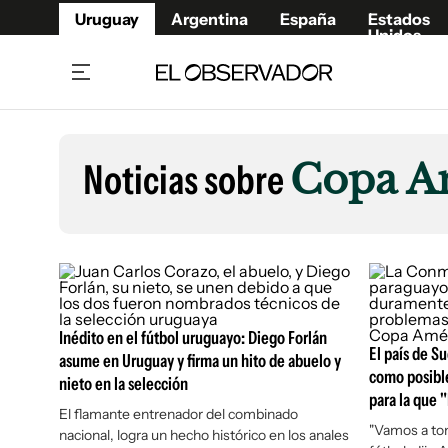
Uruguay
Argentina
España
Estados
Unidos
Home
Lifestyl
Member
Opinió
Noticias sobre
Copa A
Beneficios Member
Fúnebr
Referí
Remates
10°C
Sábado:
Ahora en:
Montevideo
Nacional
Mín
7°
Máx
Edicion
11°
Muy Nuboso
Café y Negocios
Publica
Economía y Empresas
Newslet
Agro
Argent
Inédito en el fútbol uruguayo: Diego Forlán
El país de S
asume en Uruguay y firma un hito de abuelo y
Brand Studio
España
como posibl
nieto en la selección
Mundo
Estados
para la que 
El flamante entrenador del combinado
Cultura y Espectáculos
"Vamos a tom
nacional, logra un hecho histórico en los anales