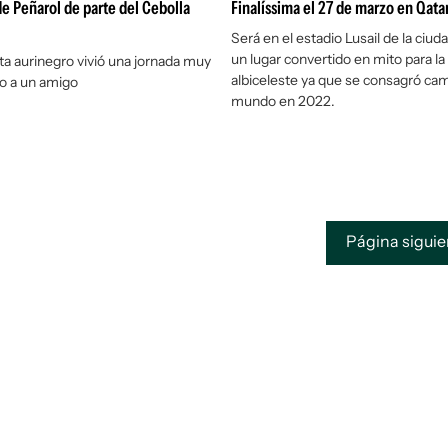
de Peñarol de parte del Cebolla
Finalíssima el 27 de marzo en Qata
Será en el estadio Lusail de la ciu
un lugar convertido en mito para la
sta aurinegro vivió una jornada muy
albiceleste ya que se consagró ca
to a un amigo
mundo en 2022.
Página sigui