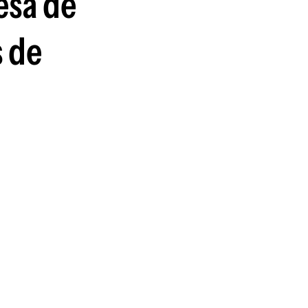
esa de
guenos en:
s de