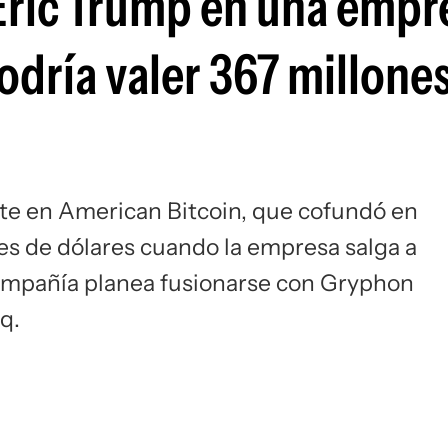
 Eric Trump en una empr
Si
odría valer 367 millone
ente en American Bitcoin, que cofundó en
nes de dólares cuando la empresa salga a
compañía planea fusionarse con Gryphon
q.