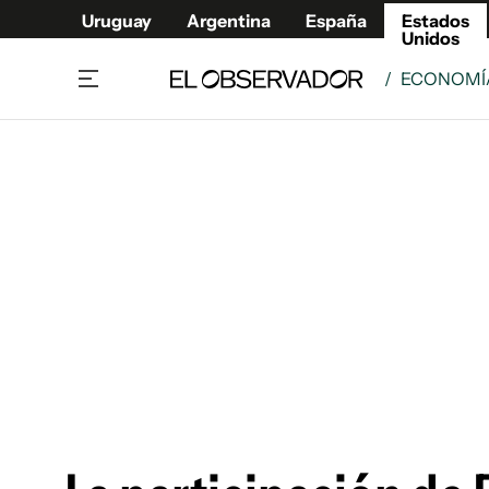
Uruguay
Argentina
España
Estados
Unidos
/
ECONOMÍ
Home
América
Política
Deport
Economía
Urugua
Sociedad
Argent
Inmigración
España