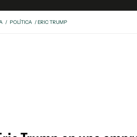
A
/
POLÍTICA
/ ERIC TRUMP
 Latina
S
es
y
ina