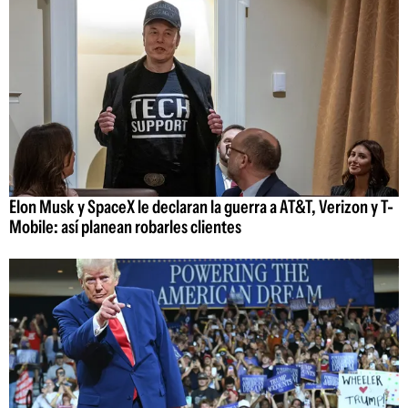
Elon Musk y SpaceX le declaran la guerra a AT&T, Verizon y T-
Mobile: así planean robarles clientes