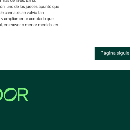
rmas de 1968. En su
n, uno de los jueces apuntó que
e cannabis se volvió tan
o y ampliamente aceptado que
al, en mayor o menor medida, en
Página sigui