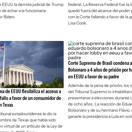
 EEUU la derrota judicial de Trump
federal. La Reserva Federal fue la 
 de echar a la funcionaria
quedó fuera del alcance del poder 
r Biden.
con la Corte fallando a favor de la
Lisa Cook.
Corte Suprema de Brasil condena 
Bolsonaro a 4 años de prisión por 
en EEUU a favor de su padre
Además de la pena de prisión, los
a de EEUU flexibiliza el acceso a
del Tribunal Supremo lo inhabilitar
 fallo a favor de un consumidor de
presentarse a elecciones durante
de ocho años. La reacción de Edua
n Texas
Bolsonaro y de su hermano Flávio,
ibunal estadounidense le dio la
ganarle la presidencia a Lula en oct
ombre de Texas que había sido
 virtud de un artículo de la Ley de