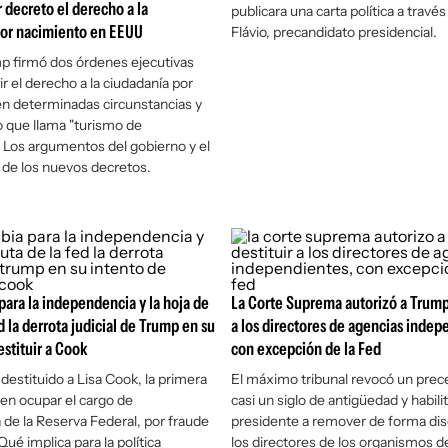
r decreto el derecho a la
publicara una carta política a través
por nacimiento en EEUU
Flávio, precandidato presidencial.
p firmó dos órdenes ejecutivas
ir el derecho a la ciudadanía por
n determinadas circunstancias y
lo que llama "turismo de
 Los argumentos del gobierno y el
l de los nuevos decretos.
ara la independencia y la hoja de
La Corte Suprema autorizó a Trump 
d la derrota judicial de Trump en su
a los directores de agencias indep
estituir a Cook
con excepción de la Fed
destituido a Lisa Cook, la primera
El máximo tribunal revocó un pre
en ocupar el cargo de
casi un siglo de antigüedad y habilit
de la Reserva Federal, por fraude
presidente a remover de forma dis
Qué implica para la política
los directores de los organismos d