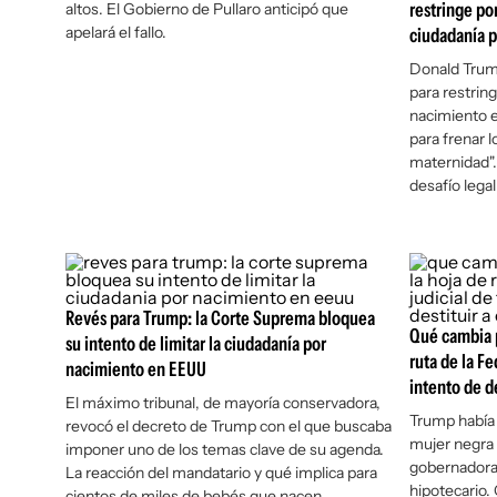
restringe po
altos. El Gobierno de Pullaro anticipó que
apelará el fallo.
ciudadanía 
Donald Trum
para restring
nacimiento e
para frenar 
maternidad".
desafío lega
Revés para Trump: la Corte Suprema bloquea
Qué cambia p
su intento de limitar la ciudadanía por
ruta de la Fe
nacimiento en EEUU
intento de d
El máximo tribunal, de mayoría conservadora,
Trump había 
revocó el decreto de Trump con el que buscaba
mujer negra 
imponer uno de los temas clave de su agenda.
gobernadora 
La reacción del mandatario y qué implica para
hipotecario. 
cientos de miles de bebés que nacen