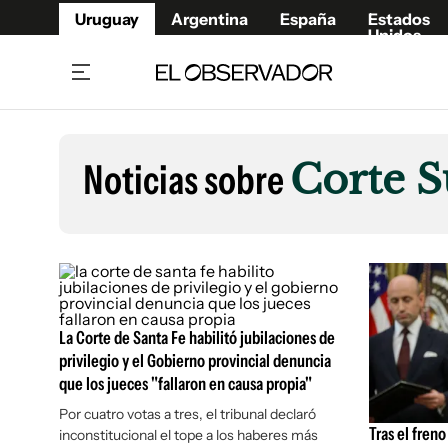
Uruguay
Argentina
España
Estados
Unidos
Home
Lifestyl
Member
Opinió
Noticias sobre
Corte 
Beneficios Member
Fúnebr
Referí
Remates
8°C
Domingo:
Ahora en:
Montevideo
Nacional
Mín
9°
Máx
Edicion
10°
Cielo Claro
Café y Negocios
Publica
Economía y Empresas
Newslet
Agro
Argent
La Corte de Santa Fe habilitó jubilaciones de
privilegio y el Gobierno provincial denuncia
Brand Studio
España
que los jueces "fallaron en causa propia"
Mundo
Estados
Por cuatro votas a tres, el tribunal declaró
Cultura y Espectáculos
Tras el fren
inconstitucional el tope a los haberes más