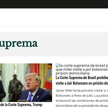
e
S
n
Suprema
es
Siguenos en:
 y Legales
es especiales
ciones
ters
La Corte Suprema de Brasil prohíbe
ina
visite a Jair Bolsonaro en prisión do
Javier Milei tenía previsto visitar a J
Bolsonaro a fines de julio. La justici
 Unidos
endureció las condiciones de prisi
o de la Corte Suprema, Trump
domiciliaria del expresidente des