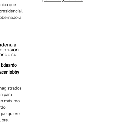
única que
presidencial,
 gobernadora
a Eduardo
hacer lobby
 magistrados
on para
 un máximo
rdo
 que quiere
ubre.