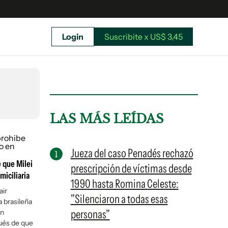
Login
Suscribite x US$ 3,45
uscríbete ahora a El Observador y elegí hasta
donde llegar.
LAS MÁS LEÍDAS
Jueza del caso Penadés rechazó
 que Milei
prescripción de víctimas desde
miciliaria
1990 hasta Romina Celeste:
air
"Silenciaron a todas esas
a brasileña
personas"
ón
Suscribite x US$ 3,45
pués de que