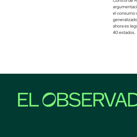
Control de A
argumentació
el consumo d
generalizad
ahora es leg
40 estados.