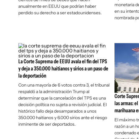
monetaria de
anualmente en EEUU que podrían haber
en su intento
perdido su derecho a ser estadounidenses.
nombrada po
La Corte Suprema de EEUU avala el fin del TPS
y deja a 350.000 haitianos y sirios a un paso de
la deportación
Con una mayoría de 6 votos contra 3, el tribunal
respaldó a la administración Trump al
Corte Suprem
determinar que la cancelación del TPS es una
las armas: el
decisión política no sujeta a revisión judicial. El
marihuana e
histórico fallo deja desamparados a unos
350.000 haitianos y 6.000 sirios ante el riesgo
El máximo tr
inminente de ser deportados.
razón a un h
condenado en