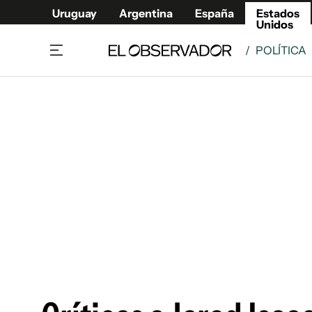
Uruguay
Argentina
España
Estados
Unidos
/
POLÍTICA
Home
América
Política
Deport
Economía
Urugua
Sociedad
Argent
Inmigración
España