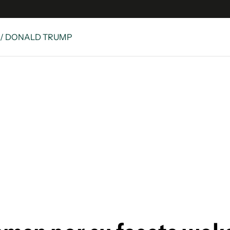
/ DONALD TRUMP
 Latina
S
es
y
ina