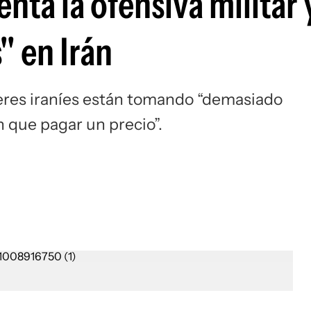
ta la ofensiva militar 
Si
" en Irán
deres iraníes están tomando “demasiado
 que pagar un precio”.