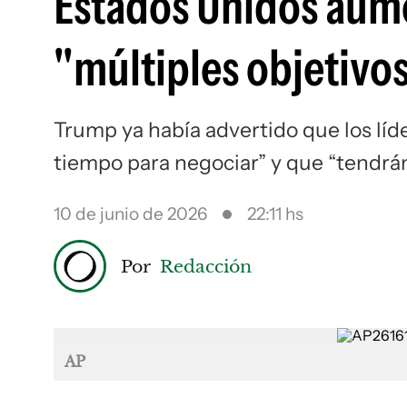
Estados Unidos aumen
"múltiples objetivos
Trump ya había advertido que los lí
tiempo para negociar” y que “tendrán
10 de junio de 2026
22:11 hs
Por
Redacción
AP