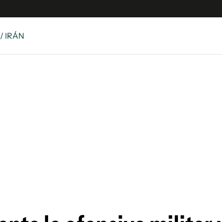
/ IRÁN
 Latina
S
es
y
ina