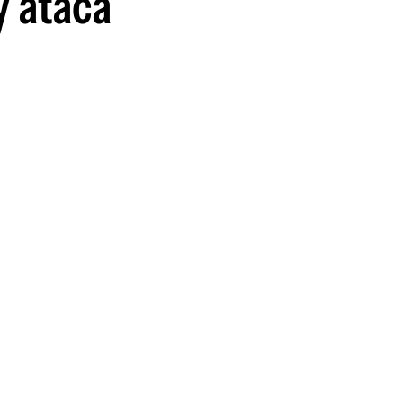
y ataca
guenos en: