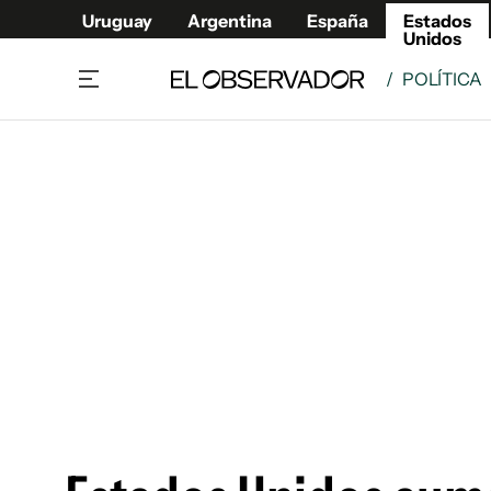
Uruguay
Argentina
España
Estados
Unidos
/
POLÍTICA
Home
América
Política
Deport
Economía
Urugua
Sociedad
Argent
Inmigración
España