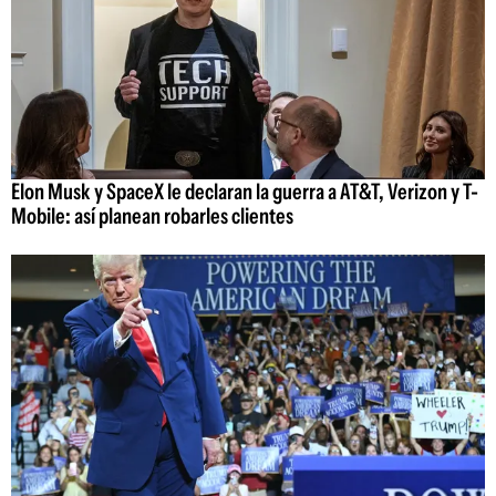
Elon Musk y SpaceX le declaran la guerra a AT&T, Verizon y T-
Mobile: así planean robarles clientes