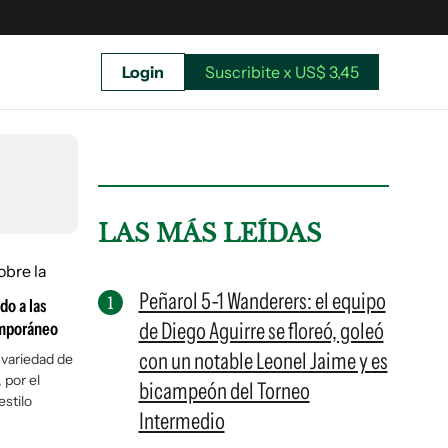
Login
Suscribite x US$ 3,45
uscríbete ahora a El Observador y elegí hasta
donde llegar.
LAS MÁS LEÍDAS
Peñarol 5-1 Wanderers: el equipo
o a las
de Diego Aguirre se floreó, goleó
emporáneo
con un notable Leonel Jaime y es
 variedad de
 por el
bicampeón del Torneo
stilo
Intermedio
Suscribite x US$ 3,45