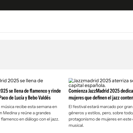
e
S
n
es
Siguenos en:
 y Legales
es especiales
ciones
025 se llena de flamenco y rinde
ters
Comienza JazzMadrid 2025 dedicad
aco de Lucía y Bebo Valdés
mujeres que definen el jazz cont
ina
de música recibe esta semana en
El festival estará marcado por gran
n Medina y reúne a grandes
géneros y estilos, pero, sobre todo,
 Unidos
flamenco en diálogo con el jazz.
protagonismo de mujeres en este e
musical.