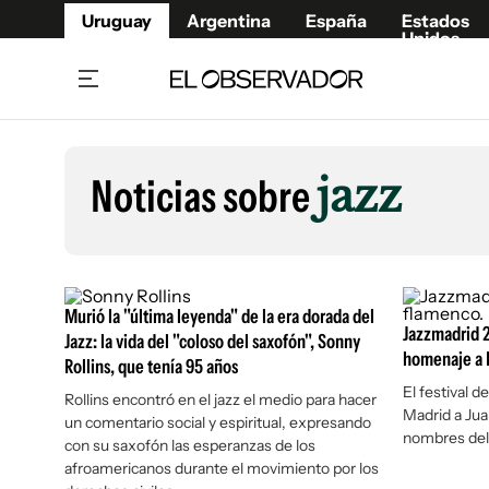
Uruguay
Argentina
España
Estados
Unidos
Home
Lifestyl
Member
Opinió
Noticias sobre
jazz
Beneficios Member
Fúnebr
Referí
Remates
15°C
Viernes:
Ahora en:
Montevideo
Nacional
Mín
8°
Máx
Edicion
12°
Lluvia Ligera
Café y Negocios
Publica
Murió la "última leyenda" de la era dorada del
Economía y Empresas
Jazzmadrid 2
Newslet
Jazz: la vida del "coloso del saxofón", Sonny
homenaje a P
Rollins, que tenía 95 años
Agro
Argent
El festival 
Rollins encontró en el jazz el medio para hacer
Brand Studio
España
Madrid a Jua
un comentario social y espiritual, expresando
Mundo
Estados
nombres del 
con su saxofón las esperanzas de los
Cultura y Espectáculos
afroamericanos durante el movimiento por los