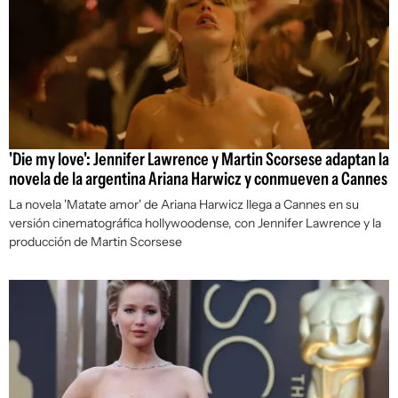
'Die my love': Jennifer Lawrence y Martin Scorsese adaptan la
novela de la argentina Ariana Harwicz y conmueven a Cannes
La novela '
Matate amor'
de Ariana Harwicz llega a Cannes en su
versión cinematográfica hollywoodense, con Jennifer Lawrence y la
producción de Martin Scorsese