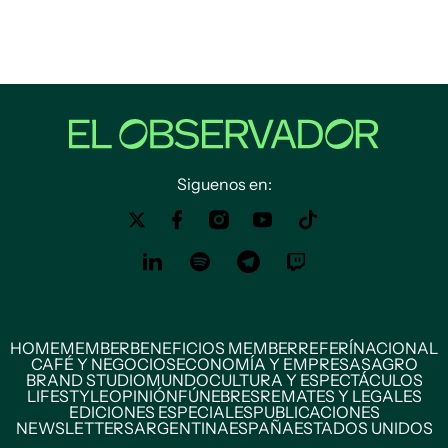
Siguenos en:
HOME
MEMBER
BENEFICIOS MEMBER
REFERÍ
NACIONAL
CAFÉ Y NEGOCIOS
ECONOMÍA Y EMPRESAS
AGRO
BRAND STUDIO
MUNDO
CULTURA Y ESPECTÁCULOS
LIFESTYLE
OPINIÓN
FÚNEBRES
REMATES Y LEGALES
EDICIONES ESPECIALES
PUBLICACIONES
NEWSLETTERS
ARGENTINA
ESPAÑA
ESTADOS UNIDOS