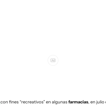
Ad
a
con fines “recreativos” en algunas
farmacias
, en jul