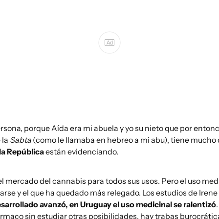
Ad
ona, porque Aída era mi abuela y yo su nieto que por entonces
 la
Sabta
(como le llamaba en hebreo a mi abu), tiene mucho 
la República
están evidenciando.
 el mercado del cannabis para todos sus usos. Pero el uso med
tarse y el que ha quedado más relegado. Los estudios de Ire
arrollado avanzó, en Uruguay el uso medicinal se ralentizó
maco sin estudiar otras posibilidades, hay trabas burocrátic