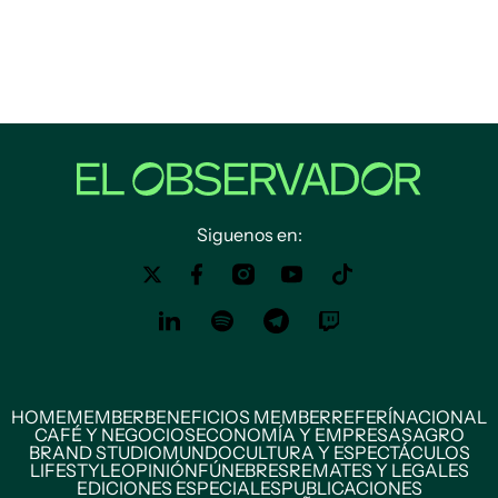
Siguenos en:
HOME
MEMBER
BENEFICIOS MEMBER
REFERÍ
NACIONAL
CAFÉ Y NEGOCIOS
ECONOMÍA Y EMPRESAS
AGRO
BRAND STUDIO
MUNDO
CULTURA Y ESPECTÁCULOS
LIFESTYLE
OPINIÓN
FÚNEBRES
REMATES Y LEGALES
EDICIONES ESPECIALES
PUBLICACIONES