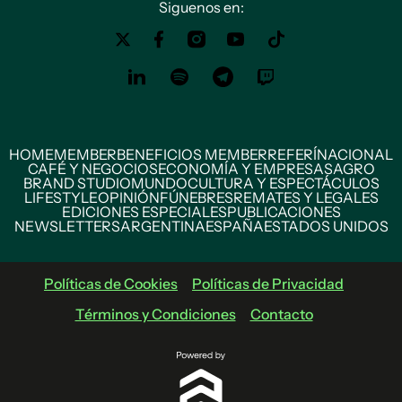
Siguenos en:
HOME
MEMBER
BENEFICIOS MEMBER
REFERÍ
NACIONAL
CAFÉ Y NEGOCIOS
ECONOMÍA Y EMPRESAS
AGRO
BRAND STUDIO
MUNDO
CULTURA Y ESPECTÁCULOS
LIFESTYLE
OPINIÓN
FÚNEBRES
REMATES Y LEGALES
EDICIONES ESPECIALES
PUBLICACIONES
NEWSLETTERS
ARGENTINA
ESPAÑA
ESTADOS UNIDOS
Políticas de Cookies
Políticas de Privacidad
Términos y Condiciones
Contacto